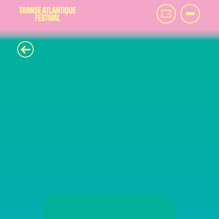
L
E
S
F
R
È
R
E
S
L
E
M
A
Y