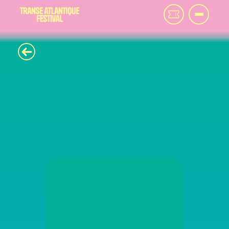
F
L
O
R
A
F
I
S
H
B
A
C
H